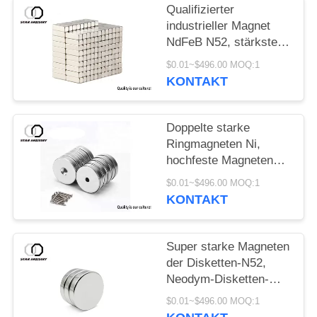
Qualifizierter
industrieller Magnet
NdFeB N52, stärkste
seltene Erdmagneten
$0.01~$496.00 MOQ:1
KONTAKT
Doppelte starke
Ringmagneten Ni,
hochfeste Magneten
des Grades n52, sehr
$0.01~$496.00 MOQ:1
starke Magneten mit
KONTAKT
großer Platte
Super starke Magneten
der Disketten-N52,
Neodym-Disketten-
Magneten für das
$0.01~$496.00 MOQ:1
Verpacken