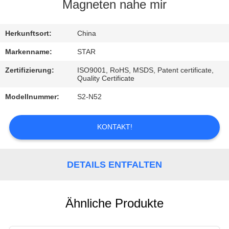
Magneten nahe mir
TRETEN
SIE
Herkunftsort:
China
MIT
Markenname:
STAR
UNS
Zertifizierung:
ISO9001, RoHS, MSDS, Patent certificate,
Quality Certificate
IN
Modellnummer:
S2-N52
VERBINDUNG
KONTAKT!
NACHRICHTEN
DETAILS ENTFALTEN
FÄLLE
Ähnliche Produkte