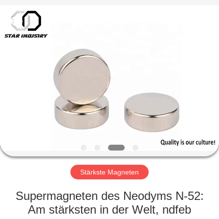
Copyright
©
2020
-
2021
magnetsassembly.com.
All
Rights
HAUS
Reserved.
PRODUKTE
ÜBER
UNS
FABRIK-
AUSFLUG
Stärkste Magneten
Supermagneten des Neodyms N-52:
QUALITÄTSKONTROLLE
Am stärksten in der Welt, ndfeb