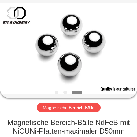
Copyright
©
2020
-
2021
magnetsassembly.com.
All
Rights
HAUS
Reserved.
PRODUKTE
ÜBER
UNS
FABRIK-
AUSFLUG
Magnetische Bereich-Bälle
Magnetische Bereich-Bälle NdFeB mit
QUALITÄTSKONTROLLE
NiCUNi-Platten-maximaler D50mm