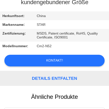
kundengebundener Größe
TRETEN
SIE
Herkunftsort:
China
MIT
Markenname:
STAR
UNS
Zertifizierung:
MSDS, Patent certificate, RoHS, Quality
Certificate, ISO9001
IN
Modellnummer:
Cm2-N52
VERBINDUNG
KONTAKT!
NACHRICHTEN
DETAILS ENTFALTEN
FÄLLE
Ähnliche Produkte