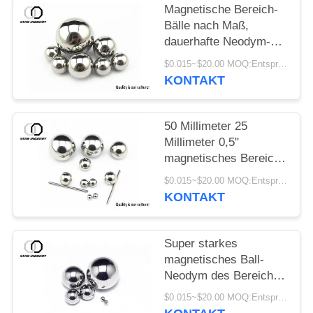
Magnetische Bereich-
Bälle nach Maß,
dauerhafte Neodym-
Magnet-Bälle
$0.015~$20.00 MOQ:Entsprechend Bereichdurchmesser beenden Sie überzogenes und das Verpacken
KONTAKT
50 Millimeter 25
Millimeter 0,5"
magnetisches Bereich-
Ball-Neodym für
$0.015~$20.00 MOQ:Entsprechend Bereichdurchmesser beenden Sie überzogenes und das Verpacken
Hardware-Maschinerie
KONTAKT
Super starkes
magnetisches Ball-
Neodym des Bereich-
N38 Multifunktions für
$0.015~$20.00 MOQ:Entsprechend Bereichdurchmesser, Oberflächenüberzogenem und Paket
das Verpacken