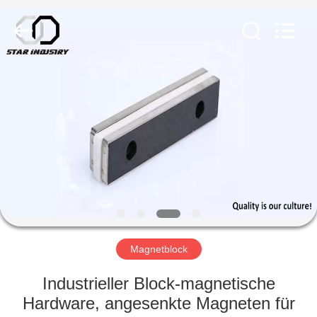
Copyright
©
2020
-
2022
magnetsassembly.com.
All
Rights
HAUS
Reserved.
PRODUKTE
ÜBER
UNS
FABRIK-
AUSFLUG
Magnetblock
Industrieller Block-magnetische
QUALITÄTSKONTROLLE
Hardware, angesenkte Magneten für