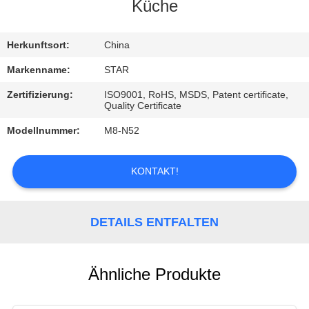
Küche
TRETEN
SIE
Herkunftsort:
China
MIT
Markenname:
STAR
UNS
Zertifizierung:
ISO9001, RoHS, MSDS, Patent certificate,
Quality Certificate
IN
Modellnummer:
M8-N52
VERBINDUNG
KONTAKT!
NACHRICHTEN
DETAILS ENTFALTEN
FÄLLE
Ähnliche Produkte