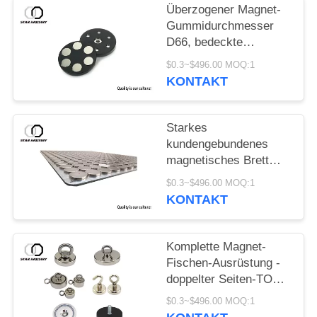
Überzogener Magnet-
Gummidurchmesser
D66, bedeckte
Gummimagneten D88
$0.3~$496.00 MOQ:1
für hellen Stand
KONTAKT
Starkes
kundengebundenes
magnetisches Brett
NdFeb mit
$0.3~$496.00 MOQ:1
EdelstahlSteuerpultabdecku
KONTAKT
Komplette Magnet-
Fischen-Ausrüstung -
doppelter Seiten-TOPF
Magnet 1000LBS, der
$0.3~$496.00 MOQ:1
Kraft zieht - enthaltener