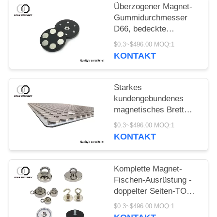
Überzogener Magnet-
Gummidurchmesser
D66, bedeckte
Gummimagneten D88
$0.3~$496.00 MOQ:1
für hellen Stand
KONTAKT
Starkes
kundengebundenes
magnetisches Brett
NdFeb mit
$0.3~$496.00 MOQ:1
EdelstahlSteuerpultabdecku
KONTAKT
Komplette Magnet-
Fischen-Ausrüstung -
doppelter Seiten-TOPF
Magnet 1000LBS, der
$0.3~$496.00 MOQ:1
Kraft zieht - enthaltener