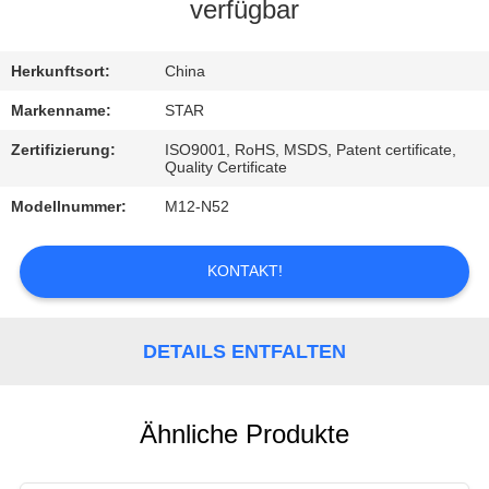
verfügbar
TRETEN
SIE
Herkunftsort:
China
MIT
Markenname:
STAR
UNS
Zertifizierung:
ISO9001, RoHS, MSDS, Patent certificate,
Quality Certificate
IN
Modellnummer:
M12-N52
VERBINDUNG
KONTAKT!
NACHRICHTEN
DETAILS ENTFALTEN
FÄLLE
Ähnliche Produkte