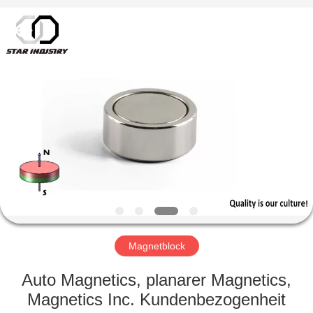
Copyright
©
2020
-
2021
magnetsassembly.com.
All
Rights
HAUS
Reserved.
PRODUKTE
ÜBER
UNS
FABRIK-
AUSFLUG
Magnetblock
Auto Magnetics, planarer Magnetics,
QUALITÄTSKONTROLLE
Magnetics Inc. Kundenbezogenheit