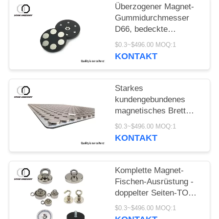
Überzogener Magnet-
Gummidurchmesser
D66, bedeckte
Gummimagneten D88
$0.3~$496.00 MOQ:1
für hellen Stand
KONTAKT
Starkes
kundengebundenes
magnetisches Brett
NdFeb mit
$0.3~$496.00 MOQ:1
EdelstahlSteuerpultabdecku
KONTAKT
Komplette Magnet-
Fischen-Ausrüstung -
doppelter Seiten-TOPF
Magnet 1000LBS, der
$0.3~$496.00 MOQ:1
Kraft zieht - enthaltener