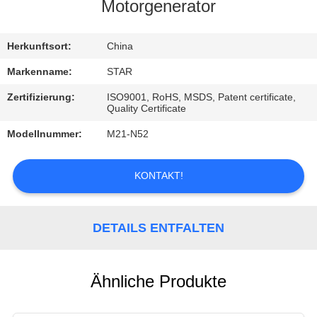
Motorgenerator
TRETEN
SIE
Herkunftsort:
China
MIT
Markenname:
STAR
UNS
Zertifizierung:
ISO9001, RoHS, MSDS, Patent certificate,
Quality Certificate
IN
Modellnummer:
M21-N52
VERBINDUNG
KONTAKT!
NACHRICHTEN
DETAILS ENTFALTEN
FÄLLE
Ähnliche Produkte