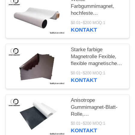
Farbgummimagnet,
hochfeste
Magnetstreifen mit
$0.01~$200 MOQ:1
Zertifikat EN71
KONTAKT
Starke farbige
Magnetrolle Fexible,
flexible magnetische
Toleranz des Blatt-
$0.01~$200 MOQ:1
Rollen0.05mm
KONTAKT
Anisotrope
Gummimagnet-Blatt-
Rolle,
kundenspezifisches
$0.01~$200 MOQ:1
flexibles Magnetband
KONTAKT