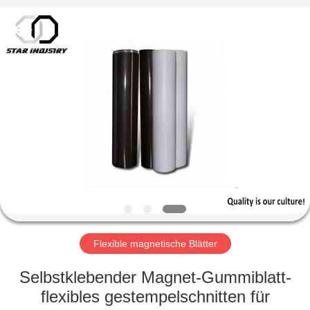
©
2020
-
2022
magnetsassembly.com.
All
Rights
Reserved.
HAUS
PRODUKTE
ÜBER
UNS
FABRIK-
AUSFLUG
Flexible magnetische Blätter
Selbstklebender Magnet-Gummiblatt-
QUALITÄTSKONTROLLE
flexibles gestempelschnitten für