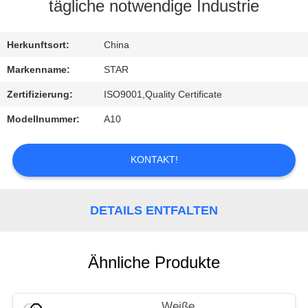
tägliche notwendige Industrie
TRETEN
SIE
Herkunftsort:
China
MIT
Markenname:
STAR
UNS
Zertifizierung:
ISO9001,Quality Certificate
IN
Modellnummer:
A10
VERBINDUNG
KONTAKT!
NACHRICHTEN
DETAILS ENTFALTEN
FÄLLE
Ähnliche Produkte
Weiße