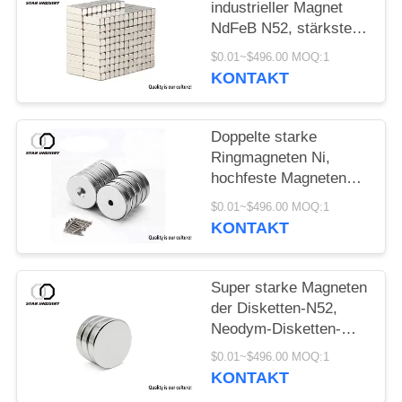
industrieller Magnet
NdFeB N52, stärkste
seltene Erdmagneten
$0.01~$496.00 MOQ:1
KONTAKT
Doppelte starke
Ringmagneten Ni,
hochfeste Magneten
des Grades n52, sehr
$0.01~$496.00 MOQ:1
starke Magneten mit
KONTAKT
großer Platte
Super starke Magneten
der Disketten-N52,
Neodym-Disketten-
Magneten für das
$0.01~$496.00 MOQ:1
Verpacken
KONTAKT