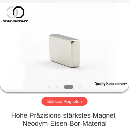
Copyright
©
2020
-
2021
magnetsassembly.com.
All
Rights
HAUS
Reserved.
PRODUKTE
ÜBER
UNS
FABRIK-
AUSFLUG
Stärkste Magneten
Hohe Präzisions-stärkstes Magnet-
QUALITÄTSKONTROLLE
Neodym-Eisen-Bor-Material