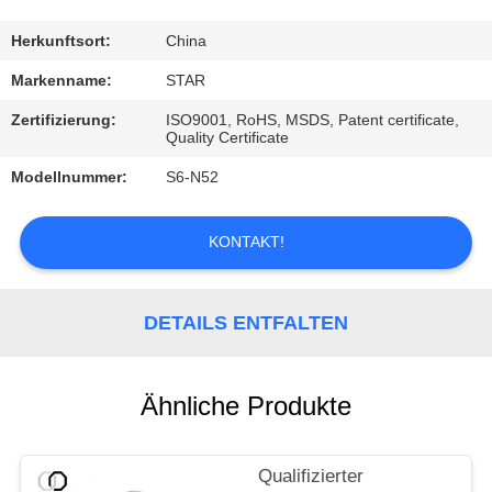
TRETEN
Herkunftsort:
China
SIE
Markenname:
STAR
MIT
Zertifizierung:
ISO9001, RoHS, MSDS, Patent certificate,
Quality Certificate
UNS
Modellnummer:
S6-N52
IN
VERBINDUNG
KONTAKT!
NACHRICHTEN
DETAILS ENTFALTEN
FÄLLE
Ähnliche Produkte
Qualifizierter