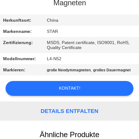
Magneten
TRETEN
SIE
Herkunftsort:
China
MIT
Markenname:
STAR
UNS
Zertifizierung:
MSDS, Patent certificate, ISO9001, RoHS,
Quality Certificate
IN
Modellnummer:
L4-N52
VERBINDUNG
Markieren:
,
große Neodymmagneten
großes Dauermagnet
NACHRICHTEN
KONTAKT!
FÄLLE
DETAILS ENTFALTEN
SITEMAP
Ähnliche Produkte