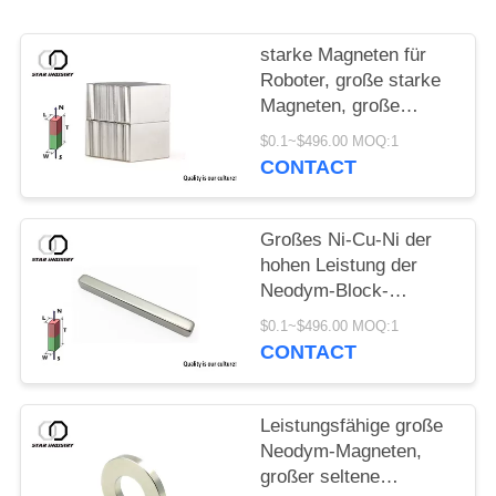
PRIVACY
POLICY
starke Magneten für
Roboter, große starke
Magneten, große
Neodymmagneten für
$0.1~$496.00 MOQ:1
Verkauf
CONTACT
Großes Ni-Cu-Ni der
hohen Leistung der
Neodym-Block-
Magnet-50x5x5mm
$0.1~$496.00 MOQ:1
beschichtet
CONTACT
Leistungsfähige große
Neodym-Magneten,
großer seltene