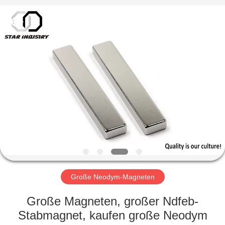
United
Industry
Co.,LTD.
All
Rights
Reserved.
HAUS
PRODUKTE
ÜBER
UNS
FABRIK-
AUSFLUG
Große Neodym-Magneten
Große Magneten, großer Ndfeb-
QUALITÄTSKONTROLLE
Stabmagnet, kaufen große Neodym