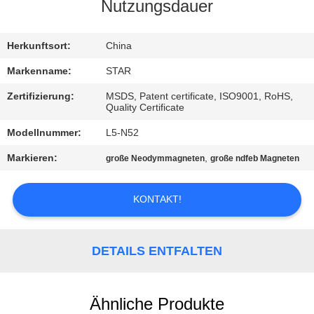
Nutzungsdauer
TRETEN
SIE
Herkunftsort:
China
MIT
Markenname:
STAR
UNS
Zertifizierung:
MSDS, Patent certificate, ISO9001, RoHS,
Quality Certificate
IN
Modellnummer:
L5-N52
VERBINDUNG
Markieren:
,
große Neodymmagneten
große ndfeb Magneten
NACHRICHTEN
KONTAKT!
FÄLLE
DETAILS ENTFALTEN
SITEMAP
Ähnliche Produkte