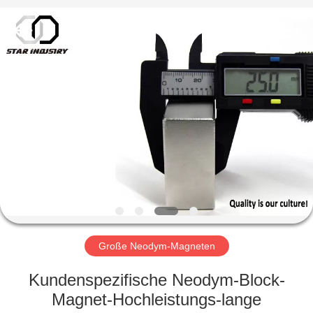
United
Industry
Co.,LTD.
All
Rights
Reserved.
HAUS
PRODUKTE
ÜBER
UNS
FABRIK-
AUSFLUG
Große Neodym-Magneten
Kundenspezifische Neodym-Block-
QUALITÄTSKONTROLLE
Magnet-Hochleistungs-lange