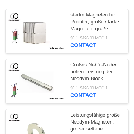
PRIVACY
POLICY
starke Magneten für
Roboter, große starke
Magneten, große
Neodymmagneten für
$0.1~$496.00 MOQ:1
Verkauf
CONTACT
Großes Ni-Cu-Ni der
hohen Leistung der
Neodym-Block-
Magnet-50x5x5mm
$0.1~$496.00 MOQ:1
beschichtet
CONTACT
Leistungsfähige große
Neodym-Magneten,
großer seltene