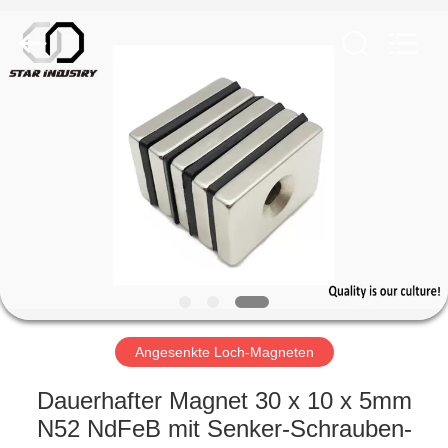
Copyright
©
2020
-
2021
magnetsassembly.com.
All
Rights
HAUS
Reserved.
PRODUKTE
ÜBER
UNS
FABRIK-
AUSFLUG
Angesenkte Loch-Magneten
Dauerhafter Magnet 30 x 10 x 5mm
QUALITÄTSKONTROLLE
N52 NdFeB mit Senker-Schrauben-