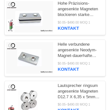
Hohe Präzisions-
angesenkte Magneten
blockieren starke
Magneten mit Loch
$0.05~$490.00 MOQ:1
KONTAKT
Helle verbundene
angesenkte Neodym-
Magnet-dauerhafte
lange Nutzungsdauer
$0.05~$490.00 MOQ:1
KONTAKT
Lautsprecher ringsum
angesenkte Magneten
D12.7 X 6,35 x 5mm
feste Toleranz
$0.05~$490.00 MOQ:1