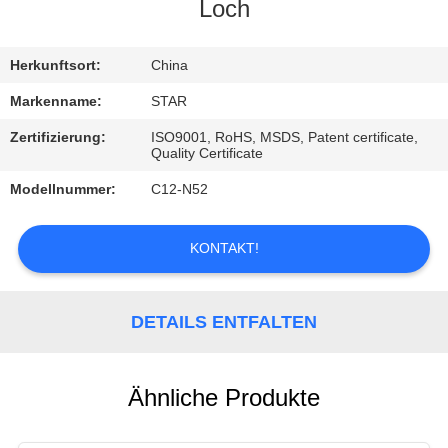
Loch
TRETEN
SIE
Herkunftsort:
China
MIT
Markenname:
STAR
UNS
Zertifizierung:
ISO9001, RoHS, MSDS, Patent certificate,
Quality Certificate
IN
Modellnummer:
C12-N52
VERBINDUNG
KONTAKT!
NACHRICHTEN
DETAILS ENTFALTEN
FÄLLE
Ähnliche Produkte