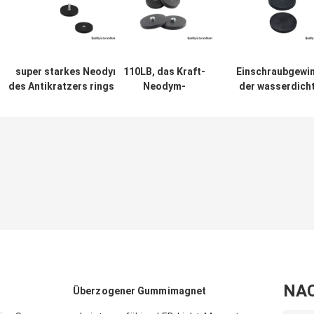
super starkes Neodym
110LB, das Kraft-
Einschraubgewi
des Antikratzers ringsum
Neodym-
der wasserdich
überzogenen
Gummimagnet-
Gummi-
Gummimagneten D66 D88
Durchmesser
überzogenes
für Stand auf allem
D88mm für Taxi-
Neodym-Magne
Gebiet der
Licht-Montage
N52 für Taxi-Da
Befestigung/Beleuchtung
zieht
Lichter
NA
Überzogener Gummimagnet