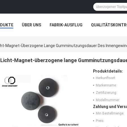
ODUKTE
ÜBER UNS
FABRIK-AUSFLUG
QUALITÄTSKONTR
N
FÄLLE
cht-Magnet-Überzogene Lange Gumminutzungsdauer Des Innengewin
Licht-Magnet-überzogene lange Gumminutzungsdaue
Produktdetails:
Herkunftsort:
Markenname:
Zertifizierung:
Modellnummer:
Zahlung und Vers
Min Bestellmenge:
Preis: