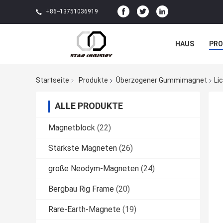
+86--13751036919
HAUS
PR
NACHRICHTE
Startseite
Produkte
Überzogener Gummimagnet
Li
ALLE PRODUKTE
Magnetblock
(22)
Stärkste Magneten
(26)
große Neodym-Magneten
(24)
Bergbau Rig Frame
(20)
Rare-Earth-Magnete
(19)