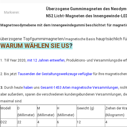
Überzogene Gummimagneten des Neodym
Markieren:
N52 Licht-Magneten des Innengewinde-LE
Magnetneodymebene mit dem Innengewindegummi beschichtet für magneti
überzogene Topfgummimagneten/
hauptsächlich fü
magnetische Basis
WARUM WÄHLEN SIE US
?
1. Till Year 2020,
mit 12 Jahren entwerfen
, Produktions- und Versammlungsdie e
2. Bis jetzt
Tausenden der Gestaltungswerkzeuge verfügbar
für Ihre magnetische
3.
Durch heute
haben
uns
Gesamt-1453 Arten magnetische Versammlungen
, nic
aber außerdem, sparen die verschiedenen kundengebundenen Versammlungen, die für
maximal sind.
Modell
D
M
H
Gewicht (g)
Ziehen der Kra
(Millimeter)
(Millimeter)
(Millimeter)
(Kilogramm)
D22
22
4
6
12
4