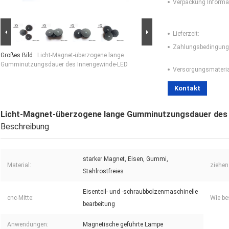
Verpackung Informa
Lieferzeit:
Zahlungsbedingung
Großes Bild :
Licht-Magnet-überzogene lange
Gumminutzungsdauer des Innengewinde-LED
Versorgungsmaterial
Kontakt
Licht-Magnet-überzogene lange Gumminutzungsdauer des
Beschreibung
starker Magnet, Eisen, Gummi,
Material:
ziehen 
Stahlrostfreies
Eisenteil- und -schraubbolzenmaschinelle
cnc-Mitte:
Wie be
bearbeitung
Anwendungen:
Magnetische geführte Lampe