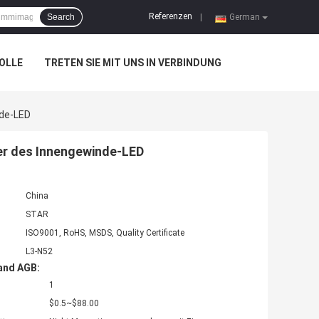
Referenzen
Search
|
German
OLLE
TRETEN SIE MIT UNS IN VERBINDUNG
de-LED
r des Innengewinde-LED
China
STAR
ISO9001, RoHS, MSDS, Quality Certificate
L3-N52
and AGB:
1
$0.5~$88.00