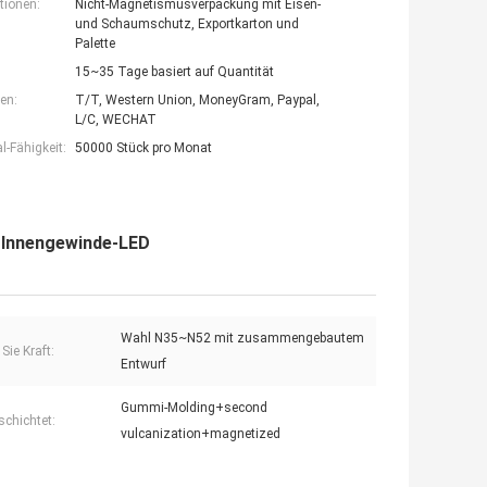
tionen:
Nicht-Magnetismusverpackung mit Eisen-
und Schaumschutz, Exportkarton und
Palette
15~35 Tage basiert auf Quantität
en:
T/T, Western Union, MoneyGram, Paypal,
L/C, WECHAT
-Fähigkeit:
50000 Stück pro Monat
 Innengewinde-LED
Wahl N35~N52 mit zusammengebautem
Sie Kraft:
Entwurf
Gummi-Molding+second
schichtet:
vulcanization+magnetized