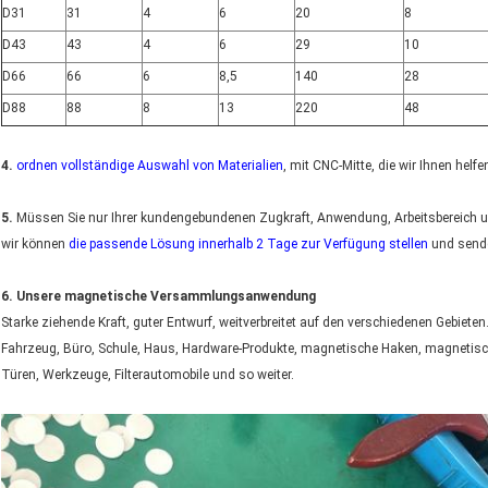
D31
31
4
6
20
8
D43
43
4
6
29
10
D66
66
6
8,5
140
28
D88
88
8
13
220
48
4.
ordnen vollständige Auswahl von Materialien
, mit CNC-Mitte, die wir Ihnen hel
5.
Müssen Sie nur Ihrer kundengebundenen Zugkraft, Anwendung, Arbeitsbereich u
wir können
die passende Lösung innerhalb 2 Tage zur Verfügung stellen
und sende
6. Unsere magnetische Versammlungsanwendung
Starke ziehende Kraft, guter Entwurf, weitverbreitet auf den verschiedenen Gebieten
Fahrzeug, Büro, Schule, Haus, Hardware-Produkte, magnetische Haken, magnetisch
Türen, Werkzeuge, Filterautomobile und so weiter.