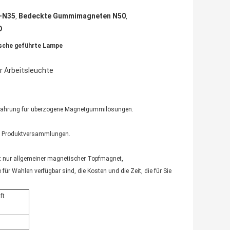
-N35
Bedeckte Gummimagneten N50
,
,
D
sche geführte Lampe
r Arbeitsleuchte
rfahrung für überzogene Magnetgummilösungen.
n Produktversammlungen.
ht nur allgemeiner magnetischer Topfmagnet,
 Wahlen verfügbar sind, die Kosten und die Zeit, die für Sie
ft