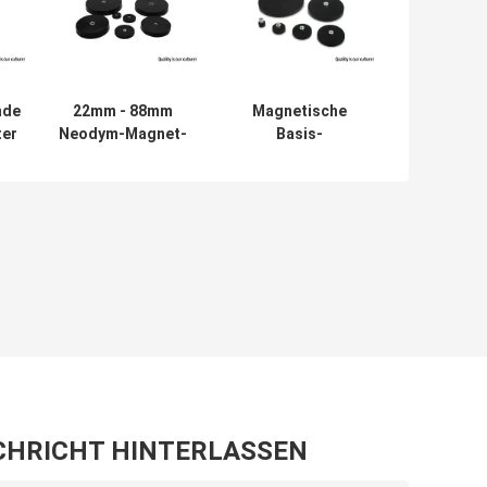
nde
22mm - 88mm
Magnetische
ter
Neodym-Magnet-
Basis-
Disketten-Gummi
überzogene
beschichtet für
Gummimagneten
t-
LED-Arbeits-
für LED
ch-
Licht, starker
Beleuchten,
Magnet-Berg für
Spitzenmagnet-
Kamera, Auto-
Hersteller in
Berg-Magnet
China und
Lieferanten in den
USA
CHRICHT HINTERLASSEN