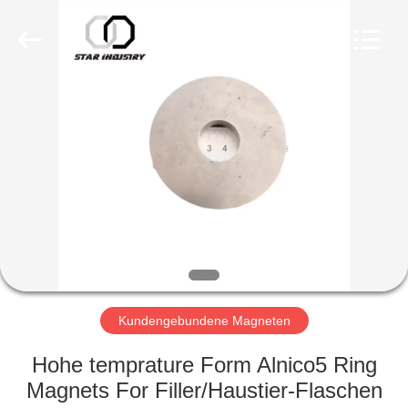
Copyright
©
2020
-
2021
magnetsassembly.com.
All
Rights
HAUS
Reserved.
PRODUKTE
ÜBER
UNS
FABRIK-
AUSFLUG
Kundengebundene Magneten
Hohe temprature Form Alnico5 Ring
QUALITÄTSKONTROLLE
Magnets For Filler/Haustier-Flaschen