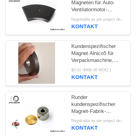
Magneten für Auto-
Ventilatormotor-
Schwarz-Epoxid-
Negotiable as per project details MOQ:Beispielauftrag
Neodym-dauerhafte
KONTAKT
seltene Erde-NdFeB-
Magneten
Kundenspezifischer
Magnet Alnico5 für
Verpackmaschine,
Hochtemperaturmagneten
$0.01~$496.00 MOQ:1
des alnicos 450~525℃
KONTAKT
Runder
kundenspezifischer
Magnet-Fabrik-
Versorgungs-
Negotiable as per project details MOQ:Beispielauftrag
industrieller
KONTAKT
Bewegungsmagnetischer