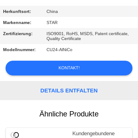
TRETEN
Herkunftsort:
China
SIE
Markenname:
STAR
MIT
Zertifizierung:
ISO9001, RoHS, MSDS, Patent certificate,
Quality Certificate
UNS
Modellnummer:
CU24-AlNiCo
IN
VERBINDUNG
KONTAKT!
NACHRICHTEN
DETAILS ENTFALTEN
FÄLLE
Ähnliche Produkte
Kundengebundene