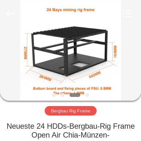
Copyright
©
2020
-
2021
magnetsassembly.com.
All
Rights
HAUS
Reserved.
PRODUKTE
ÜBER
UNS
FABRIK-
AUSFLUG
Bergbau Rig Frame
Neueste 24 HDDs-Bergbau-Rig Frame
QUALITÄTSKONTROLLE
Open Air Chia-Münzen-