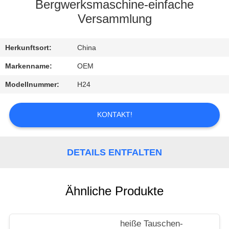
Bergwerksmaschine-einfache
TRETEN
Versammlung
SIE
Herkunftsort:
China
MIT
UNS
Markenname:
OEM
IN
Modellnummer:
H24
VERBINDUNG
KONTAKT!
NACHRICHTEN
DETAILS ENTFALTEN
FÄLLE
Ähnliche Produkte
heiße Tauschen-