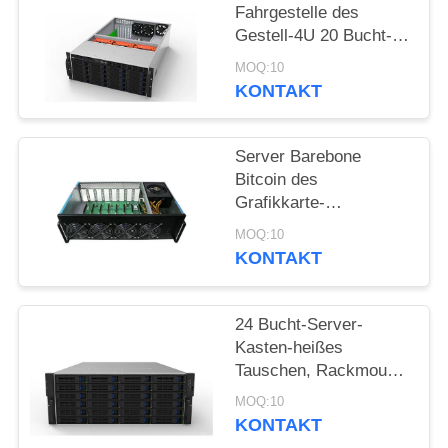
Fahrgestelle des
Gestell-4U 20 Bucht-
Server-Kasten-
MOQ:10
Rackmount Server-
KONTAKT
Fahrgestelle-Speicher-
Server
Server Barebone
Bitcoin des
Grafikkarte-
Bergbauserver-8GPU
MOQ:10
Bergbau Rig Ethereum
KONTAKT
24 Bucht-Server-
Kasten-heißes
Tauschen, Rackmount
Kasten des Server-4U
MOQ:10
mit 24 Heiß-
KONTAKT
austauschbaren