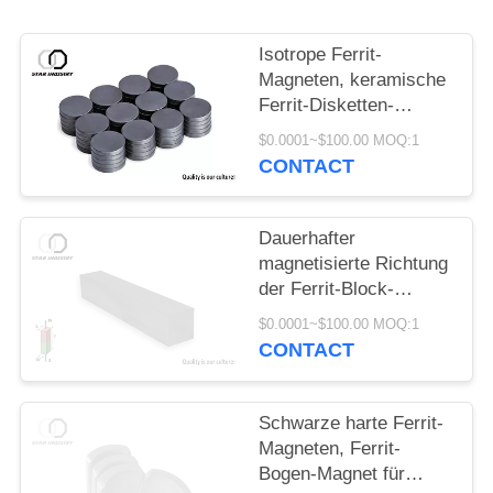
PRIVACY
POLICY
Isotrope Ferrit-
Magneten, keramische
Ferrit-Disketten-
Magneten für Sprecher
$0.0001~$100.00 MOQ:1
CONTACT
Dauerhafter
magnetisierte Richtung
der Ferrit-Block-
Magnet-Y30 C8
$0.0001~$100.00 MOQ:1
Radialstrahl
CONTACT
Schwarze harte Ferrit-
Magneten, Ferrit-
Bogen-Magnet für