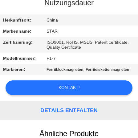
Nutzungsdauer
TRETEN
SIE
Herkunftsort:
China
MIT
Markenname:
STAR
UNS
Zertifizierung:
ISO9001, RoHS, MSDS, Patent certificate,
Quality Certificate
IN
Modellnummer:
F1-7
VERBINDUNG
Markieren:
,
Ferritblockmagneten
Ferritdiskettenmagneten
NACHRICHTEN
KONTAKT!
FÄLLE
DETAILS ENTFALTEN
SITEMAP
Ähnliche Produkte