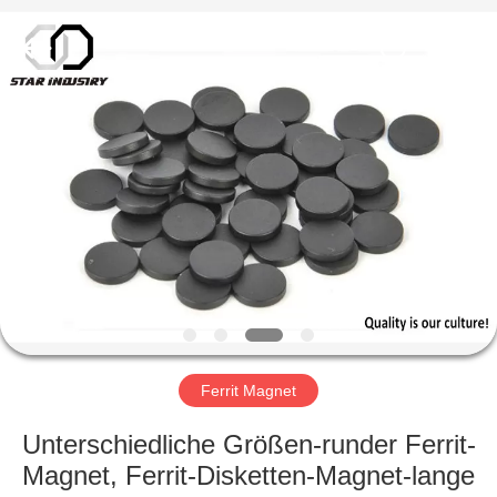
United
Industry
Co.,LTD.
All
Rights
Reserved.
HAUS
PRODUKTE
ÜBER
UNS
FABRIK-
AUSFLUG
Ferrit Magnet
Unterschiedliche Größen-runder Ferrit-
QUALITÄTSKONTROLLE
Magnet, Ferrit-Disketten-Magnet-lange