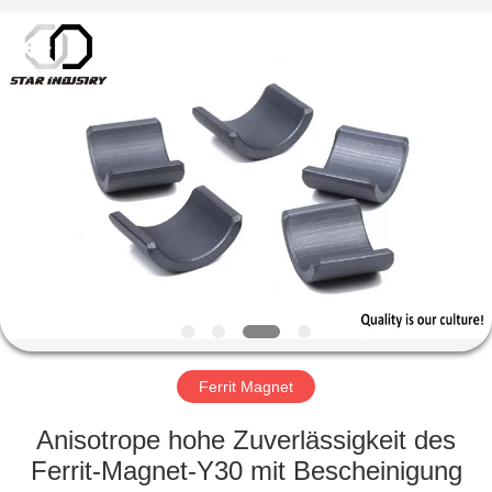
Copyright
©
2020
-
2021
magnetsassembly.com.
All
Rights
HAUS
Reserved.
PRODUKTE
ÜBER
UNS
FABRIK-
AUSFLUG
Ferrit Magnet
Anisotrope hohe Zuverlässigkeit des
QUALITÄTSKONTROLLE
Ferrit-Magnet-Y30 mit Bescheinigung