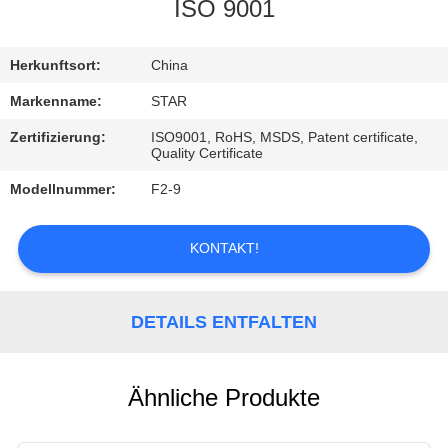
ISO 9001
TRETEN
SIE
Herkunftsort:
China
MIT
Markenname:
STAR
UNS
Zertifizierung:
ISO9001, RoHS, MSDS, Patent certificate,
Quality Certificate
IN
Modellnummer:
F2-9
VERBINDUNG
KONTAKT!
NACHRICHTEN
DETAILS ENTFALTEN
FÄLLE
Ähnliche Produkte