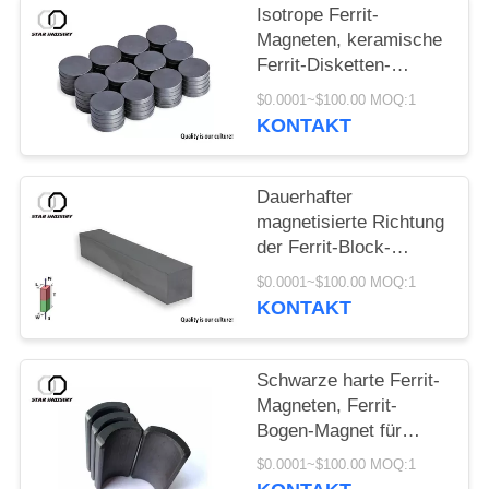
Isotrope Ferrit-
Magneten, keramische
Ferrit-Disketten-
Magneten für Sprecher
$0.0001~$100.00 MOQ:1
KONTAKT
Dauerhafter
magnetisierte Richtung
der Ferrit-Block-
Magnet-Y30 C8
$0.0001~$100.00 MOQ:1
Radialstrahl
KONTAKT
Schwarze harte Ferrit-
Magneten, Ferrit-
Bogen-Magnet für
industrielle Motoren
$0.0001~$100.00 MOQ:1