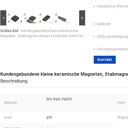
Verpackung Informa
Lieferzeit:
Großes Bild :
Kundengebundene kleine keramische
Magneten, Stabmagnet-schwarze Farbe des Ferrit-Y35
Zahlungsbedingung
Versorgungsmaterial
Kontakt
Kundengebundene kleine keramische Magneten, Stabmagne
Beschreibung
SrO, BaO, Fe2O3
Material:
Form:
Grad:
y35
Magnet