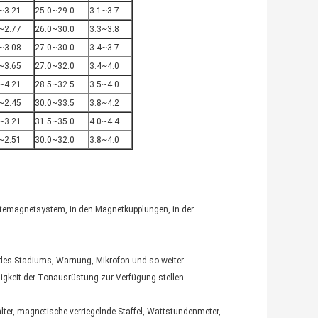
~3.21
25.0~29.0
3.1~3.7
~2.77
26.0~30.0
3.3~3.8
~3.08
27.0~30.0
3.4~3.7
~3.65
27.0~32.0
3.4~4.0
~4.21
28.5~32.5
3.5~4.0
~2.45
30.0~33.5
3.8~4.2
~3.21
31.5~35.0
4.0~4.4
~2.51
30.0~32.0
3.8~4.0
altemagnetsystem, in den Magnetkupplungen, in der
t des Stadiums, Warnung, Mikrofon und so weiter.
igkeit der Tonausrüstung zur Verfügung stellen.
ter, magnetische verriegelnde Staffel, Wattstundenmeter,