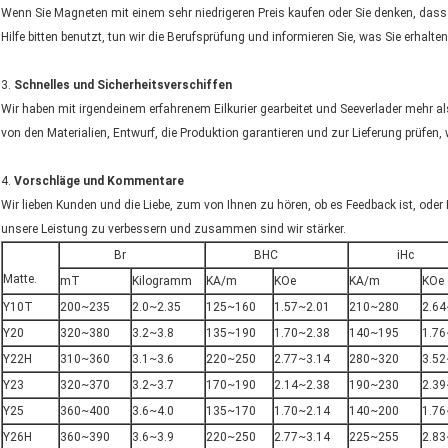
Wenn Sie Magneten mit einem sehr niedrigeren Preis kaufen oder Sie denken, das
Hilfe bitten benutzt, tun wir die Berufsprüfung und informieren Sie, was Sie erhalten
3.
Schnelles und Sicherheitsverschiffen
Wir haben mit irgendeinem erfahrenem Eilkurier gearbeitet und Seeverlader mehr 
von den Materialien, Entwurf, die Produktion garantieren und zur Lieferung prüfen, w
4.
Vorschläge und Kommentare
Wir lieben Kunden und die Liebe, zum von Ihnen zu hören, ob es Feedback ist, oder Fr
unsere Leistung zu verbessern und zusammen sind wir stärker.
Br
BHC
iHc
Matte.
mT
Kilogramm
KA/m
KOe
KA/m
KOe
Y10T
200~235
2.0~2.35
125~160
1.57~2.01
210~280
2.64
Y20
320~380
3.2~3.8
135~190
1.70~2.38
140~195
1.76
Y22H
310~360
3.1~3.6
220~250
2.77~3.14
280~320
3.52
Y23
320~370
3.2~3.7
170~190
2.14~2.38
190~230
2.39
Y25
360~400
3.6~4.0
135~170
1.70~2.14
140~200
1.76
Y26H
360~390
3.6~3.9
220~250
2.77~3.14
225~255
2.83