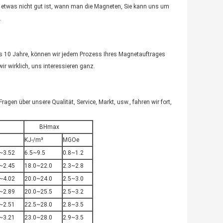
s etwas nicht gut ist, wann man die Magneten, Sie kann uns um
.
als 10 Jahre, können wir jedem Prozess Ihres Magnetauftrages
ir wirklich, uns interessieren ganz.
agen über unsere Qualität, Service, Markt, usw., fahren wir fort,
BHmax
KJ-/m³
MGOe
~3.52
6.5~9.5
0.8~1.2
~2.45
18.0~22.0
2.3~2.8
~4.02
20.0~24.0
2.5~3.0
~2.89
20.0~25.5
2.5~3.2
~2.51
22.5~28.0
2.8~3.5
~3.21
23.0~28.0
2.9~3.5