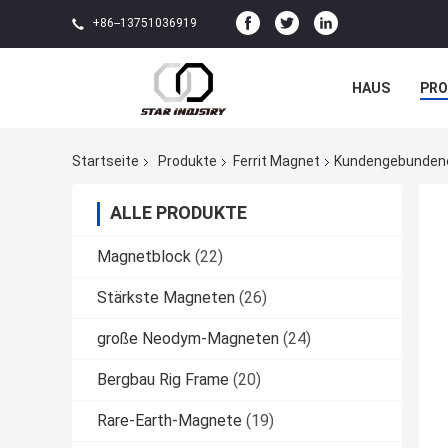
+86--13751036919
HAUS
PR
NACHRICHTE
Startseite
Produkte
Ferrit Magnet
Kundengebundene
ALLE PRODUKTE
Magnetblock
(22)
Stärkste Magneten
(26)
große Neodym-Magneten
(24)
Bergbau Rig Frame
(20)
Rare-Earth-Magnete
(19)