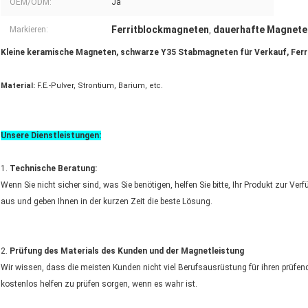
OEM/ODM:
Ja
Ferritblockmagneten
dauerhafte Magneten
Markieren:
,
Kleine keramische Magneten, schwarze Y35 Stabmagneten für Verkauf, Ferri
Material:
F.E.-Pulver, Strontium, Barium, etc.
Unsere Dienstleistungen:
1.
Technische Beratung:
Wenn Sie nicht sicher sind, was Sie benötigen, helfen Sie bitte, Ihr Produkt zur Ver
aus und geben Ihnen in der kurzen Zeit die beste Lösung.
2.
Prüfung des Materials des Kunden und der Magnetleistung
Wir wissen, dass die meisten Kunden nicht viel Berufsausrüstung für ihren prüfen
kostenlos helfen zu prüfen sorgen, wenn es wahr ist.