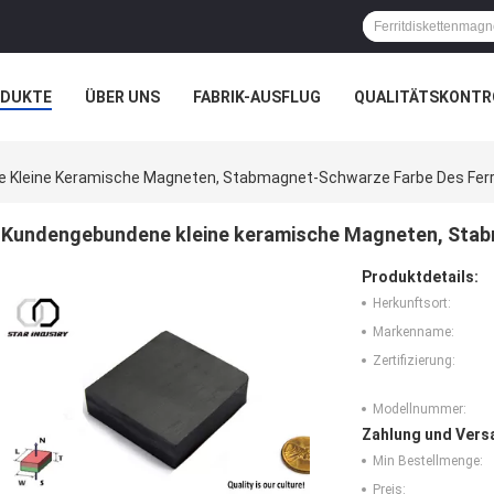
ODUKTE
ÜBER UNS
FABRIK-AUSFLUG
QUALITÄTSKONTR
N
FÄLLE
 Kleine Keramische Magneten, Stabmagnet-Schwarze Farbe Des Ferr
Kundengebundene kleine keramische Magneten, Stab
Produktdetails:
Herkunftsort:
Markenname:
Zertifizierung:
Modellnummer:
Zahlung und Vers
Min Bestellmenge:
Preis: