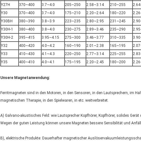
Y27H
370~400
3.7~4.0
205~250
2.58~3.14
210~255
2.64
Y30
370~400
3.7~4.0
175~210
2.20~2.64
180~220
2.26
Y30BH
380~390
3.8~3.9
223~235
2.80~2.95
231~245
2.90
Y30H-1
380~400
3.8~4.0
230~275
2.89~3.46
235~290
2.95
Y30H-2
395~415
3.95~4.15
275~300
3.46~3.77
310~335
3.90
Y32
400~420
4.0~4.2
160~190
2.01~2.38
165~195
2.07
Y33
410~430
4.1~4.3
220~250
2.77~3.14
225~255
2.83
Y35
400~410
4.0~4.1
175~195
2.20~2.45
180~200
2.26
Unsere Magnetanwendung:
Ferritmagneten sind in den Motoren, in den Sensoren, in den Lautsprechern, im H
magnetischen Therapie, in den Spielwaren, in etc. weitverbreitet.
A) Galvano-akustisches Feld: wie Lautsprecher Kopfhörer, Kopfhörer, solides Gerä
Wegen der guten Leistung können unsere Magneten bessere Sensibilität und Anfäll
B), elektrische Produkte: Dauerhafter magnetischer Auslöservakuumleistungsschal