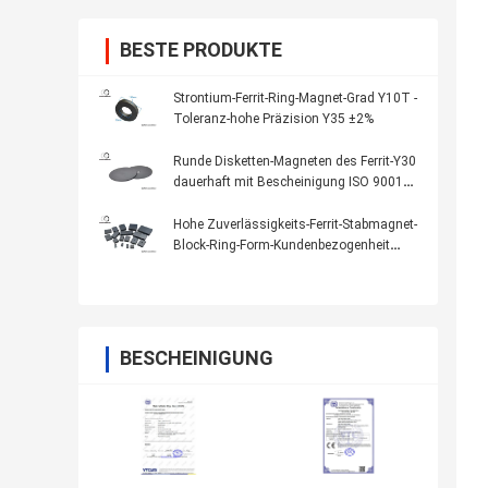
BESTE PRODUKTE
Strontium-Ferrit-Ring-Magnet-Grad Y10T -
Toleranz-hohe Präzision Y35 ±2%
Runde Disketten-Magneten des Ferrit-Y30
dauerhaft mit Bescheinigung ISO 9001
RoHS
Hohe Zuverlässigkeits-Ferrit-Stabmagnet-
Block-Ring-Form-Kundenbezogenheit
verfügbar
BESCHEINIGUNG