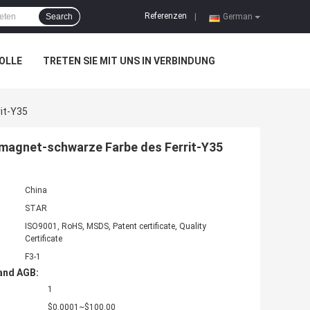
Referenzen
Search
|
German
OLLE
TRETEN SIE MIT UNS IN VERBINDUNG
it-Y35
magnet-schwarze Farbe des Ferrit-Y35
China
STAR
ISO9001, RoHS, MSDS, Patent certificate, Quality
Certificate
F3-1
and AGB:
1
$0.0001~$100.00