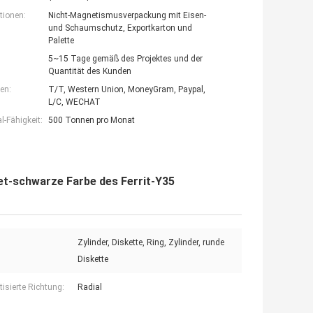
tionen:
Nicht-Magnetismusverpackung mit Eisen-
und Schaumschutz, Exportkarton und
Palette
5~15 Tage gemäß des Projektes und der
Quantität des Kunden
en:
T/T, Western Union, MoneyGram, Paypal,
L/C, WECHAT
-Fähigkeit:
500 Tonnen pro Monat
t-schwarze Farbe des Ferrit-Y35
Zylinder, Diskette, Ring, Zylinder, runde
Diskette
isierte Richtung:
Radial