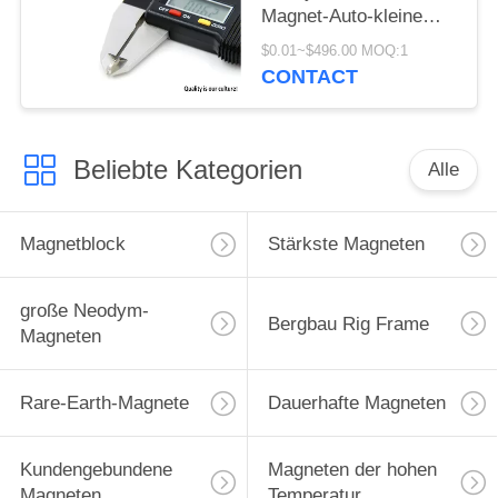
Magnet-Auto-kleine
Neodym-Magneten
$0.01~$496.00 MOQ:1
CONTACT
Beliebte Kategorien
Alle
Magnetblock
Stärkste Magneten
große Neodym-
Bergbau Rig Frame
Magneten
Rare-Earth-Magnete
Dauerhafte Magneten
Kundengebundene
Magneten der hohen
Magneten
Temperatur