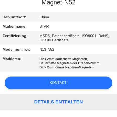
Magnet-N52
TRETEN
SIE
Herkunftsort:
China
MIT
Markenname:
STAR
UNS
Zertifizierung:
MSDS, Patent certificate, ISO9001, RoHS,
Quality Certificate
IN
Modellnummer:
N13-N52
VERBINDUNG
Markieren:
,
Dick 2mm dauerhafte Magneten
,
Dauerhafte Magneten der Breiten-20mm
NACHRICHTEN
Dick 2mm dünne Neodym-Magneten
KONTAKT!
FÄLLE
SITEMAP
DETAILS ENTFALTEN