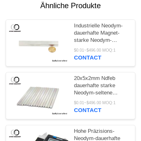
PRIVACY
Ähnliche Produkte
POLICY
Industrielle Neodym-
dauerhafte Magnet-
starke Neodym-
Stabmagneten
$0.01~$496.00 MOQ:1
CONTACT
20x5x2mm Ndfeb
dauerhafte starke
Neodym-seltene
Erdmagneten Magnet-
$0.01~$496.00 MOQ:1
N52
CONTACT
Hohe Präzisions-
Neodym-dauerhafte