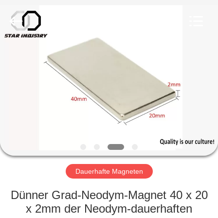
Copyright
©
2020
-
2025
Star
United
Industry
HAUS
Co.,LTD.
All
Rights
Reserved.
PRODUKTE
ÜBER
UNS
FABRIK-
AUSFLUG
Dauerhafte Magneten
Dünner Grad-Neodym-Magnet 40 x 20
QUALITÄTSKONTROLLE
x 2mm der Neodym-dauerhaften