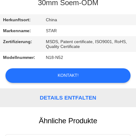
30mm Soem-ODM
TRETEN
SIE
Herkunftsort:
China
MIT
Markenname:
STAR
UNS
Zertifizierung:
MSDS, Patent certificate, ISO9001, RoHS,
Quality Certificate
IN
Modellnummer:
N18-N52
VERBINDUNG
KONTAKT!
NACHRICHTEN
DETAILS ENTFALTEN
FÄLLE
Ähnliche Produkte