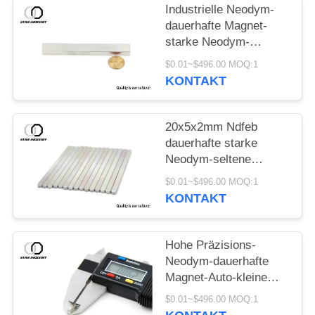
Industrielle Neodym-
dauerhafte Magnet-
starke Neodym-
Stabmagneten
$0.01~$496.00 MOQ:1
KONTAKT
20x5x2mm Ndfeb
dauerhafte starke
Neodym-seltene
Erdmagneten Magnet-
$0.01~$496.00 MOQ:1
N52
KONTAKT
Hohe Präzisions-
Neodym-dauerhafte
Magnet-Auto-kleine
Neodym-Magneten
$0.01~$496.00 MOQ:1