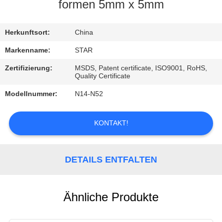
formen 5mm x 5mm
TRETEN
SIE
Herkunftsort:
China
MIT
Markenname:
STAR
UNS
Zertifizierung:
MSDS, Patent certificate, ISO9001, RoHS,
Quality Certificate
IN
Modellnummer:
N14-N52
VERBINDUNG
KONTAKT!
NACHRICHTEN
DETAILS ENTFALTEN
FÄLLE
Ähnliche Produkte