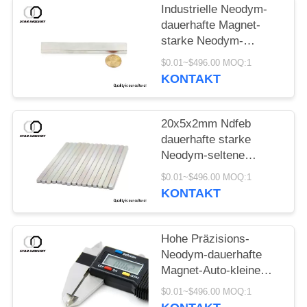
Industrielle Neodym-
dauerhafte Magnet-
starke Neodym-
Stabmagneten
$0.01~$496.00 MOQ:1
KONTAKT
20x5x2mm Ndfeb
dauerhafte starke
Neodym-seltene
Erdmagneten Magnet-
$0.01~$496.00 MOQ:1
N52
KONTAKT
Hohe Präzisions-
Neodym-dauerhafte
Magnet-Auto-kleine
Neodym-Magneten
$0.01~$496.00 MOQ:1