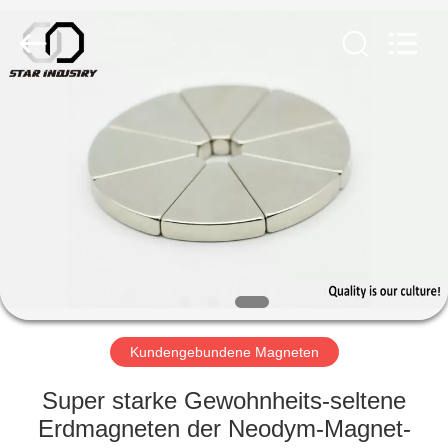
Copyright
©
2020
-
2021
magnetsassembly.com.
All
Rights
HAUS
Reserved.
PRODUKTE
ÜBER
UNS
FABRIK-
AUSFLUG
Kundengebundene Magneten
Super starke Gewohnheits-seltene
QUALITÄTSKONTROLLE
Erdmagneten der Neodym-Magnet-