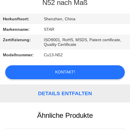
N52 nach Maß
TRETEN
SIE
Herkunftsort:
Shenzhen, China
MIT
Markenname:
STAR
UNS
Zertifizierung:
ISO9001, RoHS, MSDS, Patent certificate,
Quality Certificate
IN
Modellnummer:
Cu13-N52
VERBINDUNG
KONTAKT!
NACHRICHTEN
DETAILS ENTFALTEN
FÄLLE
Ähnliche Produkte