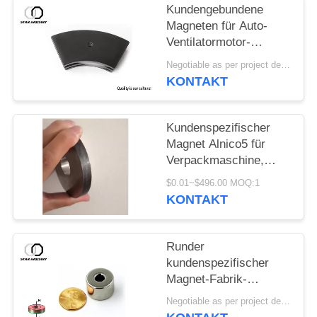
Kundengebundene
Magneten für Auto-
Ventilatormotor-
Schwarz-Epoxid-
Negotiable as per project details MOQ:Beispielauftrag
Neodym-dauerhafte
KONTAKT
seltene Erde-NdFeB-
Magneten
Kundenspezifischer
Magnet Alnico5 für
Verpackmaschine,
Hochtemperaturmagneten
$0.01~$496.00 MOQ:1
des alnicos 450~525℃
KONTAKT
Runder
kundenspezifischer
Magnet-Fabrik-
Versorgungs-
Negotiable as per project details MOQ:Beispielauftrag
industrieller