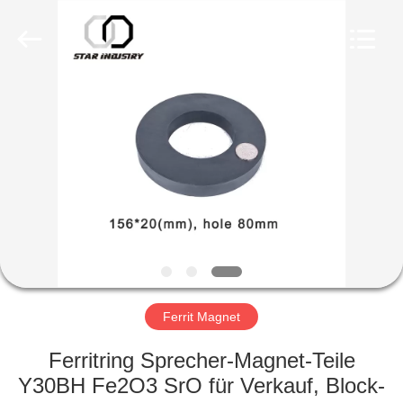
Copyright
©
2020
-
2021
magnetsassembly.com.
All
Rights
HAUS
Reserved.
PRODUKTE
ÜBER
UNS
FABRIK-
AUSFLUG
Ferrit Magnet
Ferritring Sprecher-Magnet-Teile
QUALITÄTSKONTROLLE
Y30BH Fe2O3 SrO für Verkauf, Block-