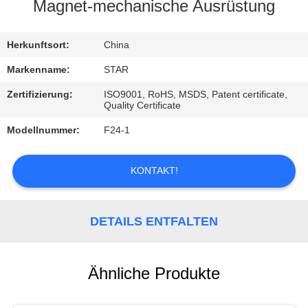
Magnet-mechanische Ausrüstung
TRETEN
SIE
Herkunftsort:
China
MIT
Markenname:
STAR
UNS
Zertifizierung:
ISO9001, RoHS, MSDS, Patent certificate,
Quality Certificate
IN
Modellnummer:
F24-1
VERBINDUNG
KONTAKT!
NACHRICHTEN
DETAILS ENTFALTEN
FÄLLE
Ähnliche Produkte