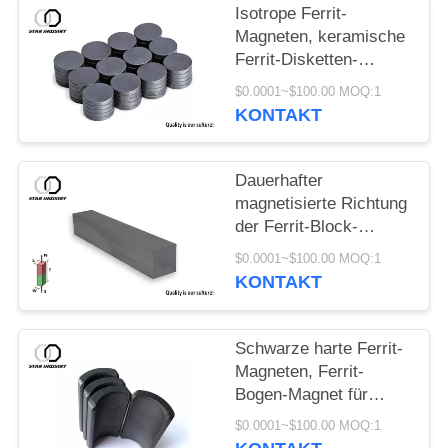
Isotrope Ferrit-
Magneten, keramische
Ferrit-Disketten-
Magneten für Sprecher
$0.0001~$100.00 MOQ:1
KONTAKT
Dauerhafter
magnetisierte Richtung
der Ferrit-Block-
Magnet-Y30 C8
$0.0001~$100.00 MOQ:1
Radialstrahl
KONTAKT
Schwarze harte Ferrit-
Magneten, Ferrit-
Bogen-Magnet für
industrielle Motoren
$0.0001~$100.00 MOQ:1