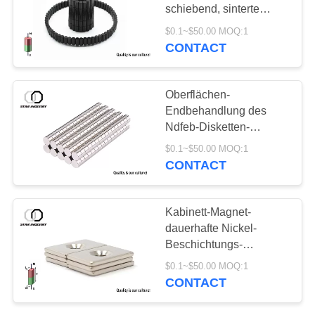
PRIVACY
schiebend, sinterte
POLICY
Neodym-Eisen-Bor-
$0.1~$50.00 MOQ:1
Material
CONTACT
Oberflächen-
Endbehandlung des
Ndfeb-Disketten-
Türschließer-Magnet-
$0.1~$50.00 MOQ:1
D15*5 NiCuNi
CONTACT
Kabinett-Magnet-
dauerhafte Nickel-
Beschichtungs-
Endbehandlung der Tür-
$0.1~$50.00 MOQ:1
F7*9*25
CONTACT