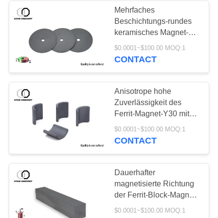
Mehrfaches
Beschichtungs-rundes
keramisches Magnet-
hartes Ferrit-starke
$0.0001~$100.00 MOQ:1
ziehende Kraft
CONTACT
Anisotrope hohe
Zuverlässigkeit des
Ferrit-Magnet-Y30 mit
Bescheinigung ISO
$0.0001~$100.00 MOQ:1
9001
CONTACT
Dauerhafter
magnetisierte Richtung
der Ferrit-Block-Magnet-
Y30 C8 Radialstrahl
$0.0001~$100.00 MOQ:1