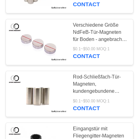
CONTACT
TRETEN
SIE
Verschiedene Größe
MIT
NdFeB-Tür-Magneten
für Boden - angebrachter
UNS
magnetischer Tür-Halter
$0.1~$50.00 MOQ:1
IN
CONTACT
VERBINDUNG
Rod-Schließfach-Tür-
NACHRICHTEN
Magneten,
kundengebundene
Neodym-Zylinder-
FÄLLE
$0.1~$50.00 MOQ:1
Magneten N52
CONTACT
SITEMAP
Eingangstür mit
Fliegengitter-Magneten