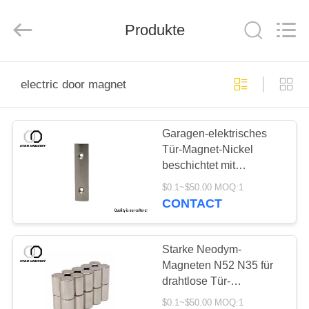
United
Industry
Co.,LTD.
Produkte
All
Rights
Reserved.
HAUS
electric door magnet
PRODUKTE
Garagen-elektrisches
Tür-Magnet-Nickel
ÜBER
beschichtet mit
UNS
Bescheinigung ISO
$0.1~$50.00 MOQ:1
9001 RoHS
CONTACT
FABRIK-
AUSFLUG
Starke Neodym-
Magneten N52 N35 für
drahtlose Tür-
QUALITÄTSKONTROLLE
magnetischen Sensor
$0.1~$50.00 MOQ:1